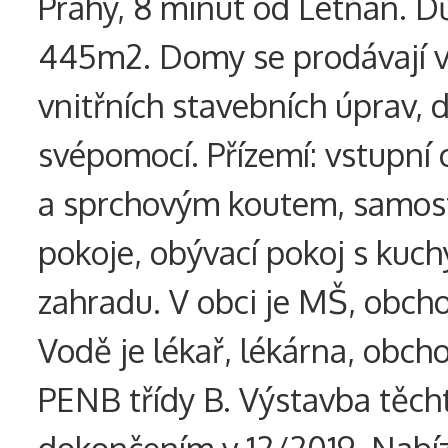
Prahy, 8 minut od Letňan. D
445m2. Domy se prodávají v
vnitřních stavebních úprav, d
svépomocí. Přízemí: vstupní
a sprchovým koutem, samost
pokoje, obývací pokoj s ku
zahradu. V obci je MŠ, obch
Vodě je lékař, lékárna, obcho
PENB třídy B. Výstavba těc
dokončením v 12/2019. Nabí