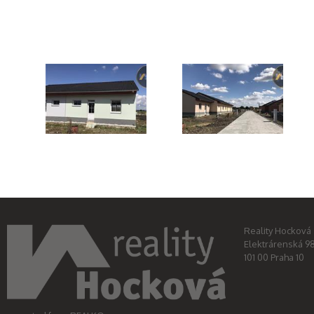
IMG_4261.JPG
IMG_4259.JPG
Reality Hocková s
Elektrárenská 9
101 00 Praha 10