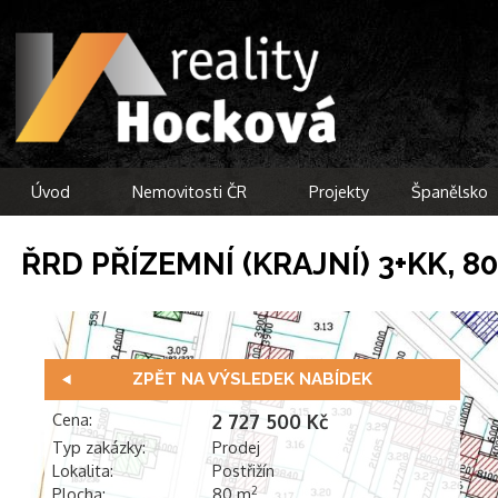
Úvod
Nemovitosti ČR
Projekty
Španělsko
ŘRD PŘÍZEMNÍ (KRAJNÍ) 3+KK, 8
ZPĚT NA VÝSLEDEK NABÍDEK
Cena:
2 727 500 Kč
Typ zakázky:
Prodej
Lokalita:
Postřižín
Plocha:
80 m
2