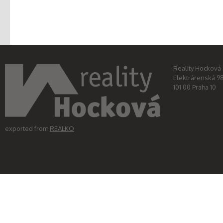
Reality Hocková s
Elektrárenská 9
101 00 Praha 10
exported from
REALKO