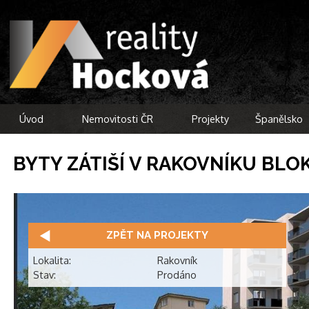
Úvod
Nemovitosti ČR
Projekty
Španělsko
BYTY ZÁTIŠÍ V RAKOVNÍKU BLO
ZPĚT NA PROJEKTY
Lokalita:
Rakovník
Stav:
Prodáno