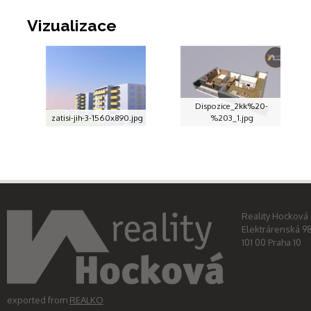
Vizualizace
Dispozice_2kk%20-
zatisi-jih-3-1560x890.jpg
%203_1.jpg
Reality Hocková s
Elektrárenská 9
101 00 Praha 10
exported from
REALKO