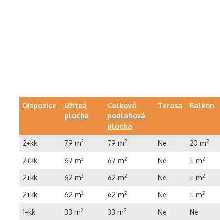
Dispozice
Užitná
Celková
Terasa
Balkon
plocha
podlahová
plocha
2+kk
79 m
2
79 m
2
Ne
20 m
2
2+kk
67 m
2
67 m
2
Ne
5 m
2
2+kk
62 m
2
62 m
2
Ne
5 m
2
2+kk
62 m
2
62 m
2
Ne
5 m
2
1+kk
33 m
2
33 m
2
Ne
Ne