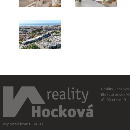
anna-estepona-04
anna-estepona-06
anna-estepona-08
Reality Hocková s
Elektrárenská 9
101 00 Praha 10
exported from
REALKO