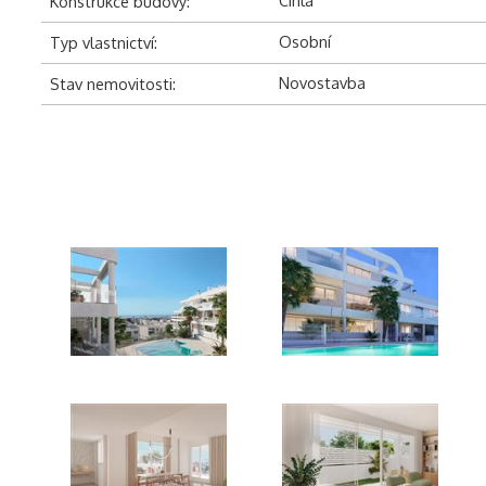
Konstrukce budovy:
Osobní
Typ vlastnictví:
Novostavba
Stav nemovitosti:
anna-estepona-02
anna-estepona-00