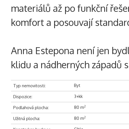
materiálů až po funkční řeše
komfort a posouvají standard
Anna Estepona není jen bydlen
klidu a nádherných západů s
Byt
Typ nemovitosti:
3+kk
Dispozice:
80 m
2
Podlahová plocha:
80 m
2
Užitná plocha:
Cihla