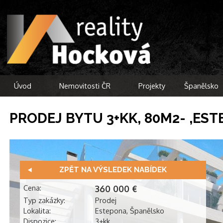
Úvod
Nemovitosti ČR
Projekty
Španělsko
PRODEJ BYTU 3+KK, 80M2- ,ES
ZPĚT NA VÝSLEDEK NABÍDEK
Cena:
360 000 €
Typ zakázky:
Prodej
Lokalita:
Estepona, Španělsko
Dispozice:
3+kk