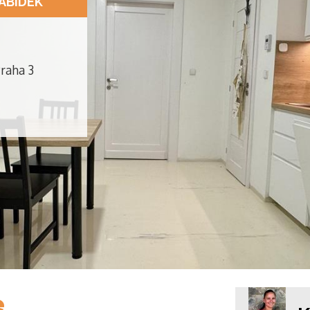
ABÍDEK
raha 3
e