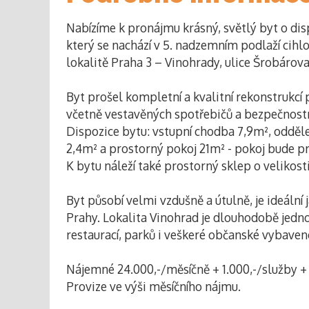
Nabízíme k pronájmu krásný, světlý byt o dis
který se nachází v 5. nadzemním podlaží cih
lokalitě Praha 3 – Vinohrady, ulice Šrobárova
Byt prošel kompletní a kvalitní rekonstrukcí
včetně vestavěných spotřebičů a bezpečnostní 
Dispozice bytu: vstupní chodba 7,9m², odděl
2,4m² a prostorný pokoj 21m² - pokoj bude p
K bytu náleží také prostorný sklep o velikost
Byt působí velmi vzdušně a útulně, je ideální 
Prahy. Lokalita Vinohrad je dlouhodobě jednou
restaurací, parků i veškeré občanské vybaven
Nájemné 24.000,-/měsíčně + 1.000,-/služby + 
Provize ve výši měsíčního nájmu.