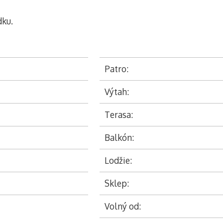
dku.
Patro:
Výtah:
Terasa:
Balkón:
Lodžie:
Sklep:
Volný od: