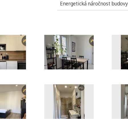
Energetická náročnost budovy
_4177
IMG_4167
I