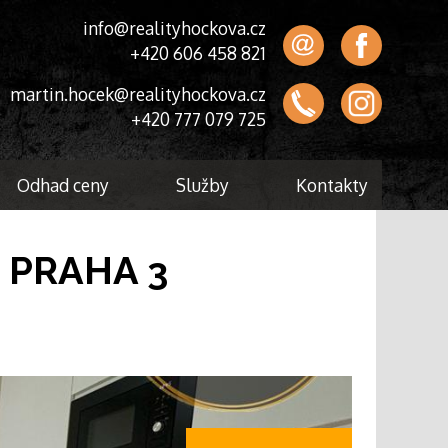
info@realityhockova.cz
+420 606 458 821
martin.hocek@realityhockova.cz
+420 777 079 725
Odhad ceny
Služby
Kontakty
, PRAHA 3