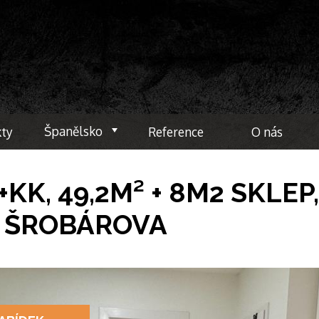
Španělsko
kty
Reference
O nás
Toggle
K, 49,2M² + 8M2 SKLEP
E ŠROBÁROVA