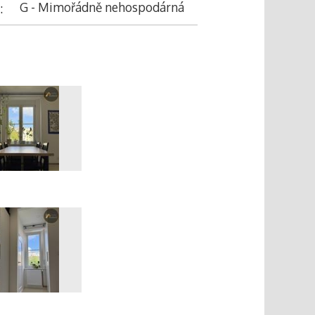
G - Mimořádně nehospodárná
:
MG_4168