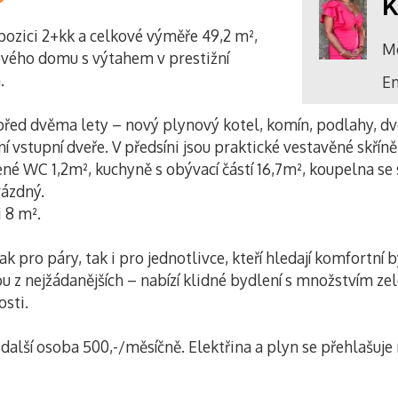
K
pozici 2+kk a celkové výměře 49,2 m²,
Mo
lového domu s výtahem v prestižní
.
Em
 před dvěma lety – nový plynový kotel, komín, podlahy, d
vstupní dveře. V předsíni jsou praktické vestavěné skříně
ené WC 1,2m², kuchyně s obývací částí 16,7m², koupelna 
rázdný.
i 8 m².
jak pro páry, tak i pro jednotlivce, kteří hledají komfortn
 z nejžádanějších – nabízí klidné bydlení s množstvím zel
osti.
další osoba 500,-/měsíčně. Elektřina a plyn se přehlašuje 