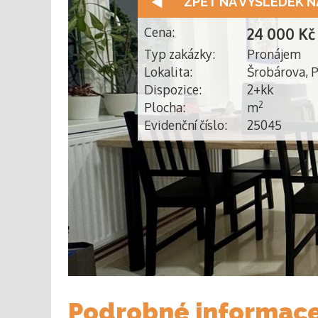
ZPĚT NA VÝSLEDEK N
Cena:
24 000 Kč
Typ zakázky:
Pronájem
Lokalita:
Šrobárova, P
Dispozice:
2+kk
Plocha:
m
2
Evidenční číslo:
25045
Podrobné informac