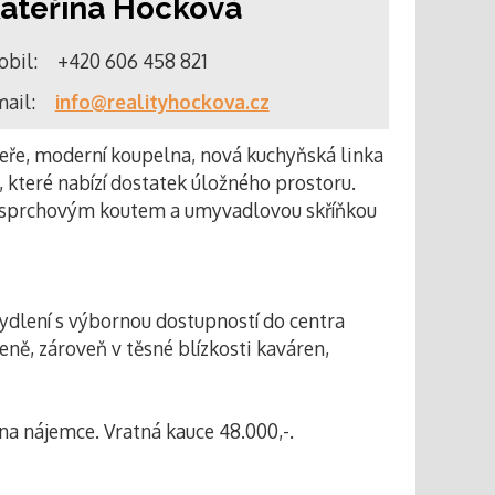
ateřina Hocková
bil:
+420 606 458 821
ail:
info@realityhockova.cz
veře, moderní koupelna, nová kuchyňská linka
, které nabízí dostatek úložného prostoru.
se sprchovým koutem a umyvadlovou skříňkou
í bydlení s výbornou dostupností do centra
eně, zároveň v těsné blízkosti kaváren,
na nájemce. Vratná kauce 48.000,-.