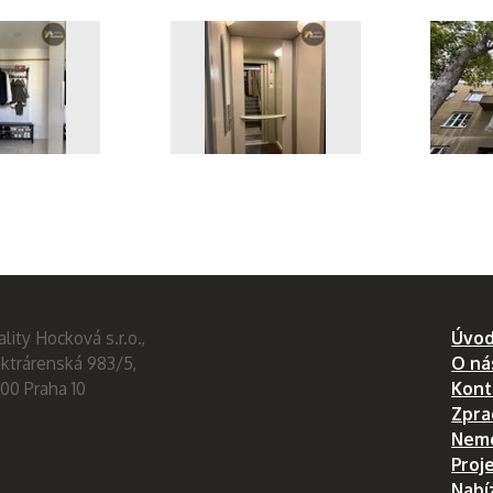
_4158
IMG_4178
I
_4174
IMG_3868
I
lity Hocková s.r.o.,
Úvo
ektrárenská 983/5,
O ná
 00 Praha 10
Kont
Zpra
Nemo
Proj
Nabí