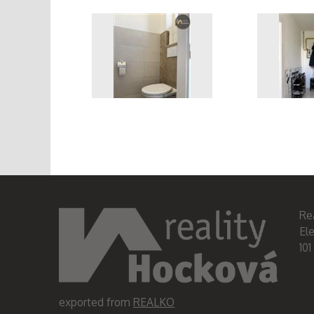
IMG_4160
IMG
IMG_4166
IMG
Rea
El
101
exported from
REALKO