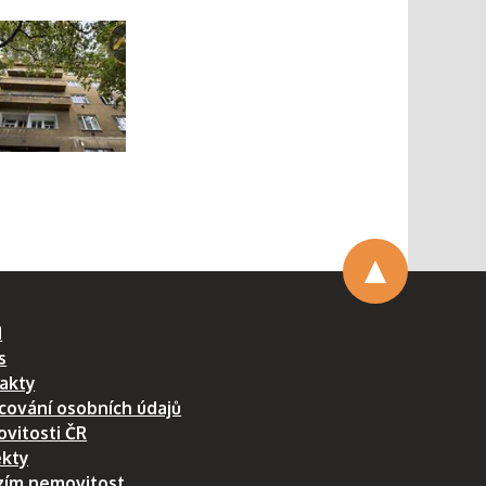
MG_4173
MG_3875
d
s
akty
cování osobních údajů
vitosti ČR
ekty
zím nemovitost