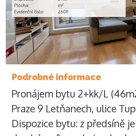
Plocha:
m
2
Evidenční číslo:
26011
Podrobné informace
Pronájem bytu 2+kk/L (46m2
Praze 9 Letňanech, ulice Tu
Dispozice bytu: z předsíně j