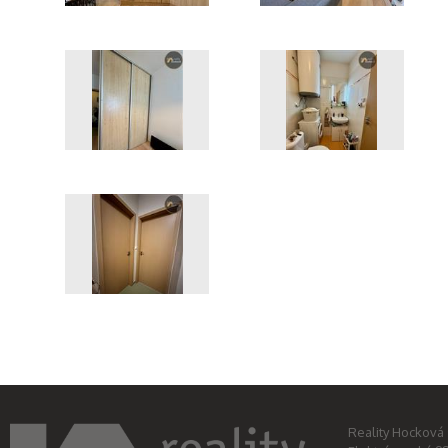
IMG_7824
IMG_7823
IMG_7828
IMG_7832
IMG_7835
Reality Hocková s