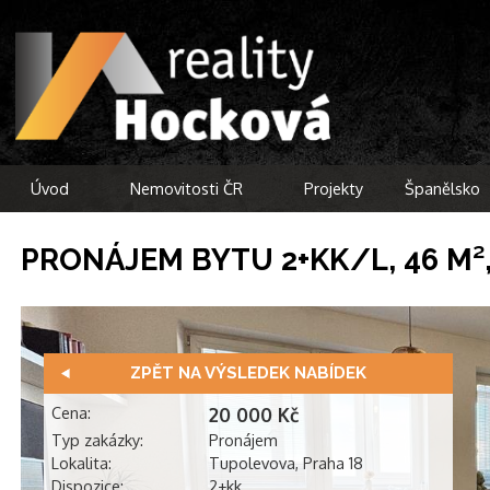
Úvod
Nemovitosti ČR
Projekty
Španělsko
PRONÁJEM BYTU 2+KK/L, 46 M²
ZPĚT NA VÝSLEDEK NABÍDEK
Cena:
20 000 Kč
Typ zakázky:
Pronájem
Lokalita:
Tupolevova, Praha 18
Dispozice:
2+kk