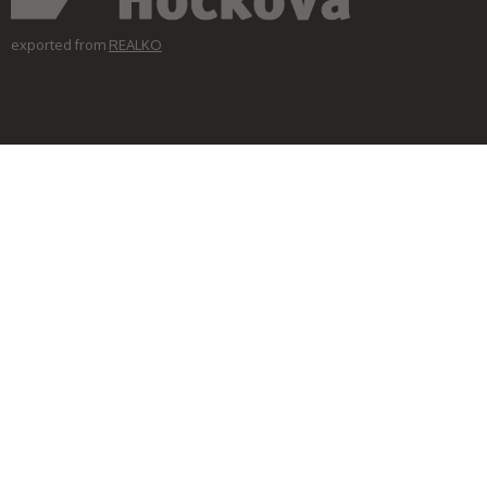
exported from
REALKO