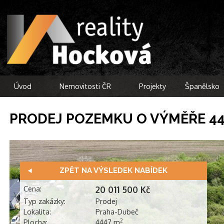
Úvod
Nemovitosti ČR
Projekty
Španělsko
PRODEJ POZEMKU O VÝMĚŘE 44
ZPĚT NA VÝSLEDEK NABÍDEK
Cena:
20 011 500 Kč
Typ zakázky:
Prodej
Lokalita:
Praha-Dubeč
Plocha:
4447 m
2