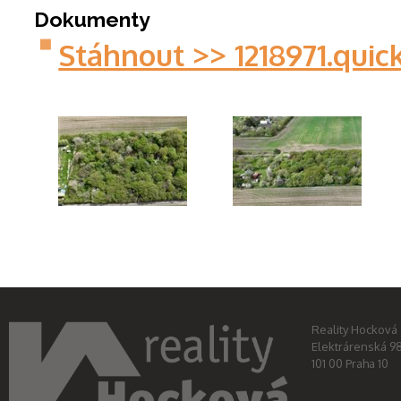
Dokumenty
Stáhnout >> 1218971.quic
dji_fly_20260420_113312_0138_1776677620977_photo
dji_fly_20260420_113524
Reality Hocková s
Elektrárenská 9
101 00 Praha 10