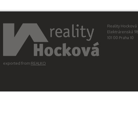
Reality Hocková s
Elektrárenská 9
101 00 Praha 10
exported from
REALKO