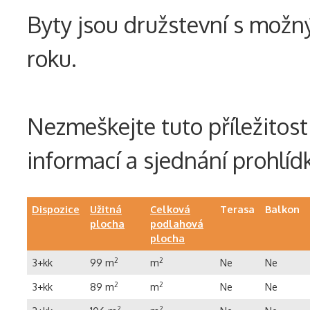
Byty jsou družstevní s mo
roku.
Nezmeškejte tuto příležitost
informací a sjednání prohlíd
Dispozice
Užitná
Celková
Terasa
Balkon
plocha
podlahová
plocha
3+kk
99 m
2
m
2
Ne
Ne
3+kk
89 m
2
m
2
Ne
Ne
2
2