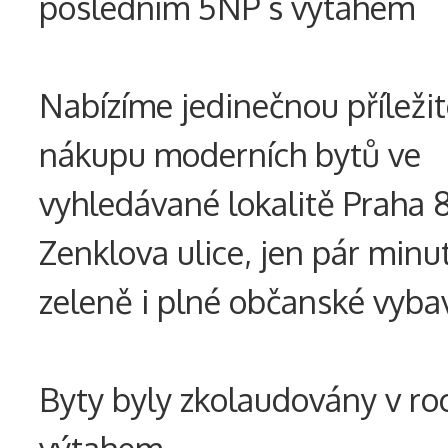
posledním 5NP s výtahem
Nabízíme jedinečnou příležit
nákupu moderních bytů ve
vyhledávané lokalitě Praha 
Zenklova ulice, jen pár minu
zeleně i plné občanské vyba
Byty byly zkolaudovány v roc
výtahem.