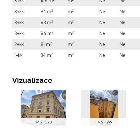
3+kk
106 m
m
Ne
Ne
3+kk
94 m
2
m
2
Ne
Ne
3+kk
83 m
2
m
2
Ne
Ne
3+kk
86 m
2
m
2
Ne
Ne
2+kk
81 m
2
m
2
Ne
Ne
1+kk
34 m
2
m
2
Ne
Ne
Vizualizace
IMG_1570
IMG_1299